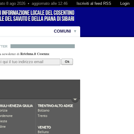
ato 8 ago 2026 • aggiornato alle 12:46
Iscriviti al feed RSS
Login
COMUNI
TTER
lla newsletter di
Reteluna.it Cosenza
:
Ok