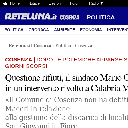
Home
Notizie
Elezioni
Forum
Radio ▼
POLITICA
POLITICA
CRONACA
AMBIENTE
ECONOMIA
INTERVEN
Reteluna.it Cosenza
›
›
Politica
Cosenza
COSENZA
| DOPO LE POLEMICHE APPARSE SU
GIORNI SCORSI
Questione rifiuti, il sindaco Mario 
in un intervento rivolto a Calabria 
«Il Comune di Cosenza non ha debit
Maceri in relazione
alla gestione della discarica di local
San Giovanni in Fiore,