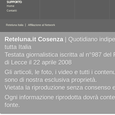
Reteluna.it Cosenza
| Quotidiano indipe
tutta Italia
Testata giornalistica iscritta al n°987 de
di Lecce il 22 aprile 2008
Gli articoli, le foto, i video e tutti i cont
sono di nostra esclusiva proprietà.
Vietata la riproduzione senza consenso es
Ogni informazione riprodotta dovrà conten
fonte.