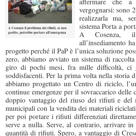
affermare che a
vergognarsi: sono 2
realizzarla ma, sen
sistema Porta a port
A Cosenza il problema dei rifiuti, se non
A Cosenza, il
gestito, potrebbe portare all'emergenza
all’insediamento ha
progetto perché il PaP è l’unica soluzione possi
zero, abbiamo avviato un sistema di raccolta 
giro di pochi mesi, fra mille difficoltà, ci 
soddisfacenti. Per la prima volta nella storia di
abbiamo progettato un Centro di riciclo, l’un
continue emergenze per il sovraccarico delle d
doppio vantaggio del riuso dei rifiuti e del
municipali con la vendita dei materiali riciclati
per poi portare i rifiuti differenziati direttam
serve a nulla. Serve, al contrario, arrivare i
quantità di rifiuti. Spero, a vantaggio di Cre